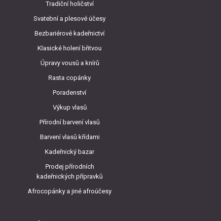
Tradiční holičství
Svatební a plesové účesy
Bezbariérové kadeřnictví
Klasické holení břitvou
Úpravy vousů a knírů
Rasta copánky
Poradenství
Výkup vlasů
Přírodní barvení vlasů
Barvení vlasů křídami
Kadeřnický bazar
Prodej přírodních
kadeřnických přípravků
Afrocopánky a jiné afroúčesy