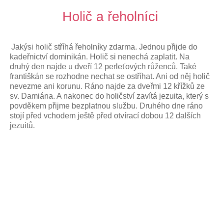
Holič a řeholníci
Jakýsi holič stříhá řeholníky zdarma. Jednou přijde do
kadeřnictví dominikán. Holič si nenechá zaplatit. Na
druhý den najde u dveří 12 perleťových růženců. Také
františkán se rozhodne nechat se ostříhat. Ani od něj holič
nevezme ani korunu. Ráno najde za dveřmi 12 křížků ze
sv. Damiána. A nakonec do holičství zavítá jezuita, který s
povděkem přijme bezplatnou službu. Druhého dne ráno
stojí před vchodem ještě před otvírací dobou 12 dalších
jezuitů.