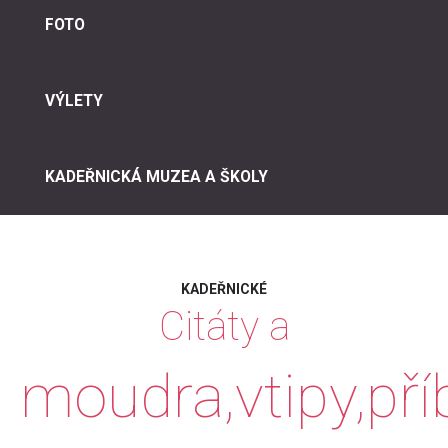
FOTO
VÝLETY
KADEŘNICKÁ MUZEA A ŠKOLY
KADEŘNICKÉ
Citáty
a
moudra,vtipy,př