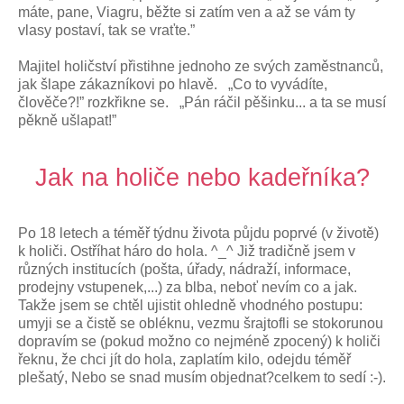
máte, pane, Viagru, běžte si zatím ven a až se vám ty
vlasy postaví, tak se vraťte.”
Majitel holičství přistihne jednoho ze svých zaměstnanců,
jak šlape zákazníkovi po hlavě. „Co to vyvádíte,
člověče?!” rozkřikne se. „Pán ráčil pěšinku... a ta se musí
pěkně ušlapat!”
Jak na holiče nebo kadeřníka?
Po 18 letech a téměř týdnu života půjdu poprvé (v životě)
k holiči. Ostříhat háro do hola. ^_^ Již tradičně jsem v
různých institucích (pošta, úřady, nádraží, informace,
prodejny vstupenek,...) za blba, neboť nevím co a jak.
Takže jsem se chtěl ujistit ohledně vhodného postupu:
umyji se a čistě se obléknu, vezmu šrajtofli se stokorunou
dopravím se (pokud možno co nejméně zpocený) k holiči
řeknu, že chci jít do hola, zaplatím kilo, odejdu téměř
plešatý, Nebo se snad musím objednat?celkem to sedí :-).