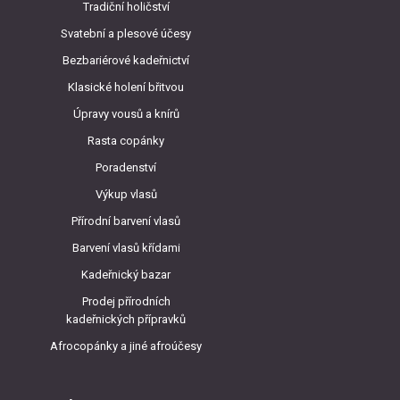
Tradiční holičství
Svatební a plesové účesy
Bezbariérové kadeřnictví
Klasické holení břitvou
Úpravy vousů a knírů
Rasta copánky
Poradenství
Výkup vlasů
Přírodní barvení vlasů
Barvení vlasů křídami
Kadeřnický bazar
Prodej přírodních
kadeřnických přípravků
Afrocopánky a jiné afroúčesy