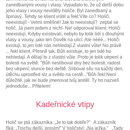
zanedbanými vousy i vlasy. Vypadalo to, že už delší dobu
jeho vlasy i vousy neviděly holiče. Byl zanedbaný a
špinavý. Tehdy se klient vrátil a řekl:Víte co? Holiči
neexistují! - Velmi směšné! Jak to neexistují? zeptal se
holič. Já jsem jedem z nich!- Ne! odporoval klient. Holiči
neexistují. Kdyby existovali, nebylo by tolik lidí s dlouhými
vlasy a vousy, jako ten člověk na ulici. Ale nééé... Holiči
existují, to jen lidé nás nehledají.Z vlastní vůle! No právě
... řekl klient. Přesně tak. Bůh existuje, to jen lidé ho
nehledají. A dělají to z vlastní vůle. Proto je tolik utrpení a
bolesti na světě. "Bůh nesliboval dny bez bolesti, radost
bez utrpení; slunce bez deště. Sliboval sílu na každý den,
útěchu uprostřed slz a světlo na cestě...”Bůh řekl:Není
důležité, jak se bude jmenovat tvůj anděl. Ty ho nazveš
jednoduše... Přítelem!
Kadeřnické vtipy
Holič se ptá zákazníka: „Je to tak dobře?” A zákazník
říká: „Trochu delší, prosím!” V holičství: „Na ježka.” „Tady