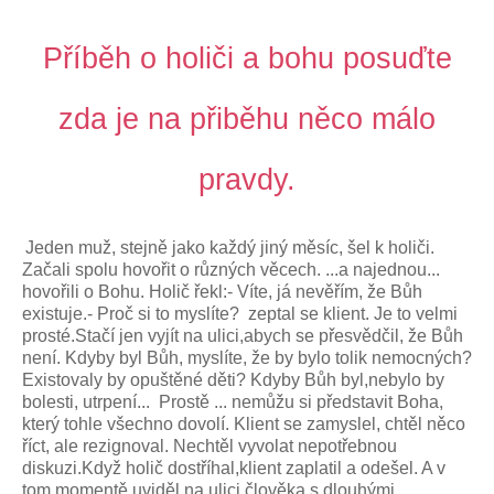
Příběh o holiči a bohu posuďte
zda je na přiběhu něco málo
pravdy.
Jeden muž, stejně jako každý jiný měsíc, šel k holiči.
Začali spolu hovořit o různých věcech. ...a najednou...
hovořili o Bohu. Holič řekl:- Víte, já nevěřím, že Bůh
existuje.- Proč si to myslíte? zeptal se klient. Je to velmi
prosté.Stačí jen vyjít na ulici,abych se přesvědčil, že Bůh
není. Kdyby byl Bůh, myslíte, že by bylo tolik nemocných?
Existovaly by opuštěné děti? Kdyby Bůh byl,nebylo by
bolesti, utrpení... Prostě ... nemůžu si představit Boha,
který tohle všechno dovolí. Klient se zamyslel, chtěl něco
říct, ale rezignoval. Nechtěl vyvolat nepotřebnou
diskuzi.Když holič dostříhal,klient zaplatil a odešel. A v
tom momentě uviděl na ulici člověka s dlouhými