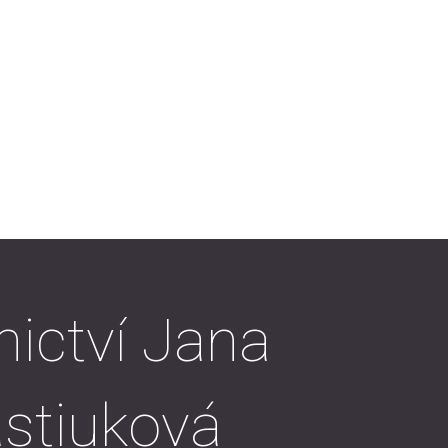
ictví Jana
stiuková