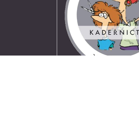
Dostupnost
kadeřnictví:
autem,
autobuse
+
−