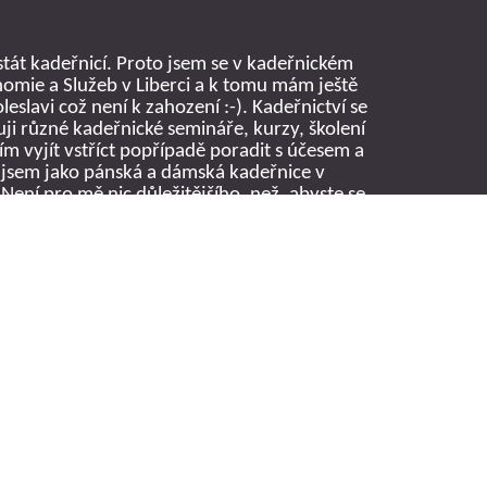
 stát kadeřnicí. Proto jsem se v kadeřnickém
omie a Služeb v Liberci a k tomu mám ještě
slavi což není k zahození :-). Kadeřnictví se
i různé kadeřnické semináře, kurzy, školení
ím vyjít vstříct popřípadě poradit s účesem a
 jsem
jako pánská a dámská kadeřnice v
 Není pro mě nic důležitějšího, než ,abyste se
 v novém účesu dobře.