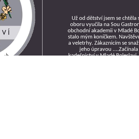
Už od dětství jsem se chtěla
oboru vyučila na Sou Gastron
obchodní akademii v Mladé Bole
stalo mým koníčkem. Navštěvuj
a veletrhy. Zákaznicím se snaž
jeho úpravou ....Začínala
kadeřnictví v Mladé Boleslavi.
cítili
m,
na
kole,
motorce
i
pěšky!"